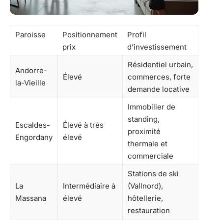
Paroisse
Positionnement
Profil
prix
d’investissement
Résidentiel urbain,
Andorre-
Élevé
commerces, forte
la-Vieille
demande locative
Immobilier de
standing,
Escaldes-
Élevé à très
proximité
Engordany
élevé
thermale et
commerciale
Stations de ski
La
Intermédiaire à
(Vallnord),
Massana
élevé
hôtellerie,
restauration