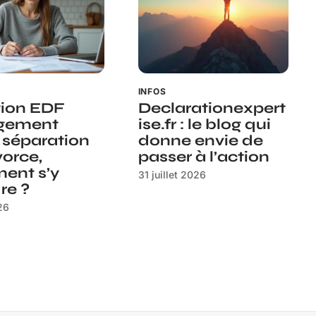
INFOS
tion EDF
Declarationexpert
gement
ise.fr : le blog qui
 séparation
donne envie de
vorce,
passer à l’action
ent s’y
31 juillet 2026
re ?
26