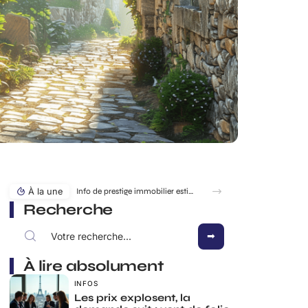
À la une
Info de prestige immobilier estimation immobilier : la méthode des vrais biens d’exception
Recherche
À lire absolument
INFOS
Les prix explosent, la