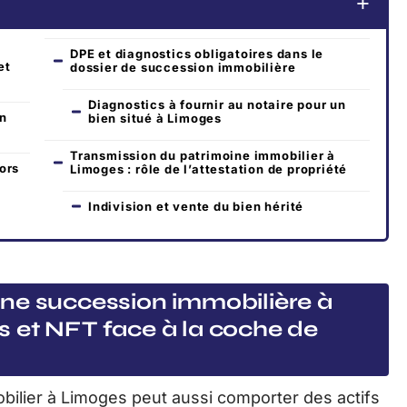
DPE et diagnostics obligatoires dans le
et
dossier de succession immobilière
Diagnostics à fournir au notaire pour un
on
bien situé à Limoges
Transmission du patrimoine immobilier à
ors
Limoges : rôle de l’attestation de propriété
Indivision et vente du bien hérité
ne succession immobilière à
 et NFT face à la coche de
bilier à Limoges peut aussi comporter des actifs