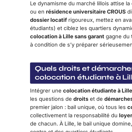
Le dynamisme du marché lillois attise la
ou en
résidence universitaire CROUS
di
dossier locatif
rigoureux, mettez en avan
étudiants) et ciblez les quartiers dyna
colocation à Lille sans garant
gagne du t
à condition de s’y préparer sérieusement
Quels droits et démarches
colocation étudiante à Lil
Intégrer une
colocation étudiante à Lill
les questions de
droits
et de
démarches
premier jalon : bail unique, où tous les
c
collectivement la responsabilité du
loye
de chacun. À Lille, le bail unique domi
centre et des quartiers étudiants.