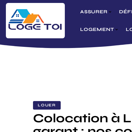
ASSURER
DÉF
LOGEMENT
L
LOUER
Colocation à Li
garant : nos co