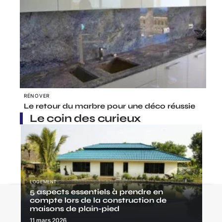
RÉNOVER
Le retour du marbre pour une déco réussie
Le coin des curieux
LOGEMENT
5 aspects essentiels à prendre en
Contact
Mentions Légales
Sitemap
compte lors de la construction de
maisons de plain-pied
© 2025 | logetoi.fr
11 mars 2026